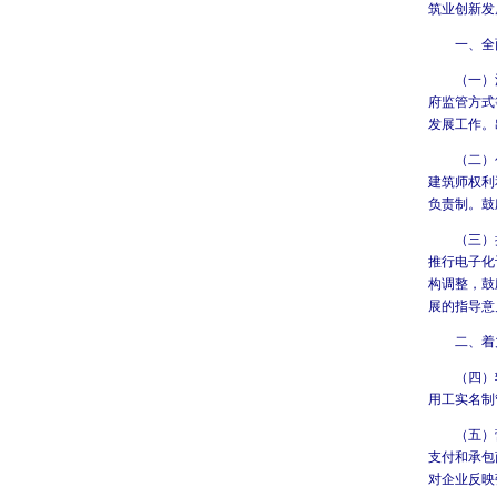
筑业创新发
一、全面
（一）深化
府监管方式
发展工作。
（二）创新
建筑师权利
负责制。鼓
（三）推进
推行电子化
构调整，鼓
展的指导意
二、着力
（四）转变
用工实名制
（五）营造
支付和承包
对企业反映