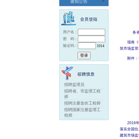
chri
repl
repl
rep
rep
通知公告
loub
wat
wat
wat
wat
sho
fak
repl
fak
fak
用户名：
各
密 码：
现将《住
验证码：
1014
chri
wat
rol
wat
wat
筑市场监管
附件：住
loub
tag
outl
heu
中华
招聘监理员
招聘省、市监理工程
师
chri
wat
招聘注册造价工程师
招聘国家注册监理工
loub
程师
2016
落实全国住
sale
建筑市场监