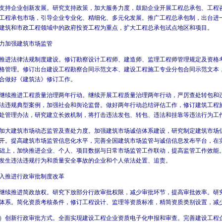
企业创新发展。研究支持政策，加大服务力度，鼓励企业开展工程总承包、工程
工程承包市场，引导企业专业化、精细化、多元化发展。推广工程总承包制，出台进
建筑和市政工程领域中的政府投资工程为重点，扩大工程总承包试点地区和项目。
加强建筑市场监管
法律法规制度建设。修订勘察设计工程师、建造师、监理工程师管理规定及资格
格管理。修订出台建设工程勘察合同示范文本、建设工程施工专业分包合同示范文本
合做好《建筑法》修订工作。
推进工程质量治理两年行动。继续开展工程质量治理两年行动，严厉查处转包和
法违规典型案例，加强社会和舆论监督。做好两年行动总结评估工作，修订建筑工程
处管理办法，研究建立长效机制，将打击违法发包、转包、违法和挂靠等违法行为工
建筑市场动态监管及查处力度。加强建筑市场诚信体系建设，研究制定建筑市场
开。提高建筑市场监管信息化水平，完善全国建筑市场监管与诚信信息发布平台，在
础上，加快推进企业、个人、项目数据与日常市场监管工作联动，提高监管工作效能
发生违法违规行为和质量安全事故的企业和个人依法处置、追责。
推进行政审批制度改革
推进简政放权。研究下放部分行政审批权限，减少审批环节，提高审批效率。研
体系。简化资质考核条件，修订工程设计、监理等资质标准，精简资质类别设置，减
新行政审批方式。全面实现建设工程企业资质电子化申报和审查。完善建设工程