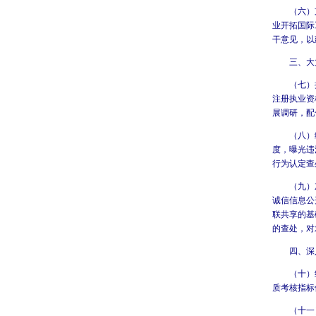
（六）支持
业开拓国际
干意见，以
三、大力
（七）推进
注册执业资
展调研，配
（八）继续
度，曝光违
行为认定查
（九）加大
诚信信息公
联共享的基
的查处，对
四、深入
（十）继续
质考核指标
（十一）创