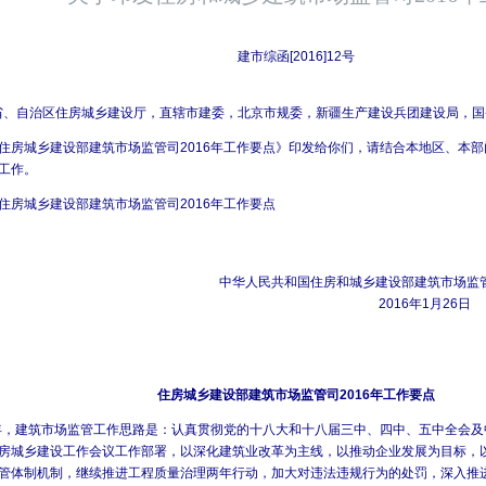
stian
ica
ica
lica
lica
outin
ches
ches
ches
ches
建市综函
[2016]12
号
es
e
ica
e
e
省、自治区住房城乡建设厅，直辖市建委，北京市规委，新疆生产建设兵团建设局，国
房城乡建设部建筑市场监管司
2016
年工作要点》印发给你们，请结合本地区、本部
stian
ches
ex
ches
ches
工作。
房城乡建设部建筑市场监管司
2016
年工作要点
outin
et
er
人民共和国住房和城乡建设部建筑市场监管
2016
年1
月26
日
stian
ches
住房城乡建设部建筑市场监管司
2016
年工作要点
outin
年，建筑市场监管工作思路是：认真贯彻党的十八大和十八届三中、四中、五中全会及
房城乡建设工作会议工作部署，以深化建筑业改革为主线，以推动企业发展为目标，
管体制机制，继续推进工程质量治理两年行动，加大对违法违规行为的处罚，深入推