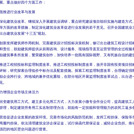
展。重点做好四个方面工作：
推进行业改革与发展
建筑业改革。继续深入开展建筑业调研，重点研究建设项目组织实施与建造方式
等方面的改革措施，制定深化建筑业改革促进行业发展的若干意见。召开全国建筑业
出台建筑业发展“十三五”规划。
发挥建筑师作用机制。完善建筑设计招投标决策机制，修订出台建筑工程设计招
和责任，鼓励建筑师提供从前期咨询、设计服务、现场指导直至运营管理的全过程服
励建筑事务所发展，繁荣建筑创作，加快培养一批既有国际视野、又有民族自信的建
工程招投标和监理制度改革。推进工程招投标制度改革，放开非国有投资项目招
评标，研究探索合理低价中标办法及配套措施。探索工程监理制度改革，合理确定强
励企业跨行业、跨地域的兼并优化重组，在部分地区开展监理制度改革试点，出台进
见。
增强企业市场主体活力
建筑用工方式。建立多元化用工方式，大力发展小微专业作业公司，提高建筑工
管理，制定建筑劳务用工实名制管理办法，鼓励有一定技能和管理能力的农民工返乡
促进企业发展的政策环境。完善市场化的风险防范机制，发挥工程担保、保险等
商履约担保。依法清理建筑业涉企保证金，试行保函代替保证金，减轻企业负担。推
强烈的地区壁垒问题进行督查。