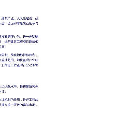
、建筑产业工人队伍建设、政
大会，全面部署建筑业改革与
标投标管理办法。进一步明确
务，试行建筑工程项目建筑师
筑师。
标限制，简化招标投标程序，
制监理范围。加快监理行业结
一步推进工程监理行业改革发
人组织化水平。推进建筑劳务
创业。
市场机制的作用，推行工程款
动建立统一开放的建筑市场，